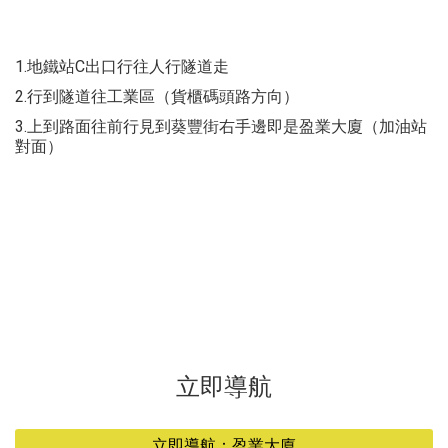
1.地鐵站C出口行往人行隧道走
2.行到隧道往工業區（貨櫃碼頭路方向）
3.上到路面往前行見到葵豐街右手邊即是盈業大廈（加油站
對面）
立即導航
立即導航：盈業大廈