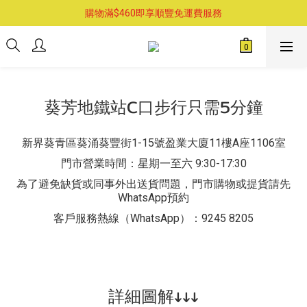
購物滿$460即享順豐免運費服務
購物滿$460即享順豐免運費服務
已支持葵涌門市自取服務-請先預約
購物滿$460即享順豐免運費服務
葵芳地鐵站C口步行只需5分鐘
新界葵青區葵涌葵豐街1-15號盈業大廈11樓A座1106室
門市營業時間：星期一至六 9:30-17:30
為了避免缺貨或同事外出送貨問題，門市購物或提貨請先
WhatsApp預約
客戶服務熱線（WhatsApp）：9245 8205
詳細圖解↓↓↓