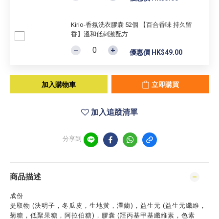
Kirio-香氛洗衣膠囊 52個 【百合香味 持久留
香】溫和低刺激配方
優惠價 HK$49.00
加入購物車
立即購買
加入追蹤清單
分享到
商品描述
成份
提取物 (決明子，冬瓜皮，生地黃，澤蘭)，益生元 (益生元纖維，
菊糖，低聚果糖，阿拉伯糖)，膠囊 (羥丙基甲基纖維素，色素