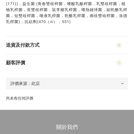
(171))，益生菌 (青春雙歧桿菌，嗜酸乳酸桿菌，乳雙歧桿菌，植
物乳桿菌，長雙歧桿菌，鼠李糖乳桿菌，嗜熱鏈球菌，副乾酪乳桿
菌，短雙歧桿菌，唾液乳桿菌，乾酪乳桿菌，兩歧雙歧桿菌，洛德
乳桿菌)，抗結劑(470（iii），551)
送貨及付款方式
顧客評價
尚未有任何評價
關於我們