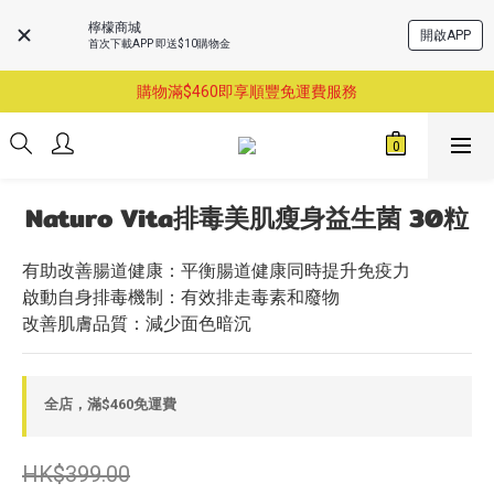
檸檬商城
開啟APP
首次下載APP 即送$10購物金
購物滿$460即享順豐免運費服務
購物滿$460即享順豐免運費服務
已支持葵涌門市自取服務-請先預約
購物滿$460即享順豐免運費服務
Naturo Vita排毒美肌瘦身益生菌 30粒
有助改善腸道健康：平衡腸道健康同時提升免疫力
啟動自身排毒機制：有效排走毒素和廢物
改善肌膚品質：減少面色暗沉
全店，滿$460免運費
HK$399.00