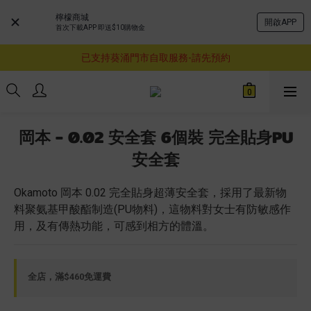
檸檬商城
開啟APP
首次下載APP 即送$10購物金
購物滿$460即享順豐免運費服務
已支持葵涌門市自取服務-請先預約
購物滿$460即享順豐免運費服務
購物滿$460即享順豐免運費服務
岡本 - 0.02 安全套 6個裝 完全貼身PU
安全套
Okamoto 岡本 0.02 完全貼身超薄安全套，採用了最新物
料聚氨基甲酸酯制造(PU物料)，這物料對女士有防敏感作
用，及有傳熱功能，可感到相方的體溫。
全店，滿$460免運費