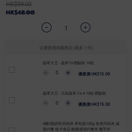
HK$99.00
HK$48.00
以優惠價加購商品
(最多 1 件)
蟲草大王 - 蟲草19 體驗裝 10粒
優惠價 HK$15.00
蟲草大王 - 元祖蟲草 Cs-4 10粒 體驗裝
優惠價 HK$15.00
0糖0脂烘乾蒟蒻米 單包裝100g 免煮蒟蒻米 減
脂代餐 低卡食品 飽腹感強代餐米 魔芋米