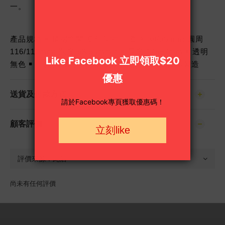
一。
產品規格 ￭ 頂端空間/底部尺寸： 直徑 38/36mm; 圓周
116/112mm; 闊度 58/56mm * ￭ 長度 175±7mm ￭ 透明
無色 ￭ 非殺精形潤滑劑 ￭ 聚氨酯物料製造 ￭ 日本製造
送貨及付款方式
顧客評價
尚未有任何評價