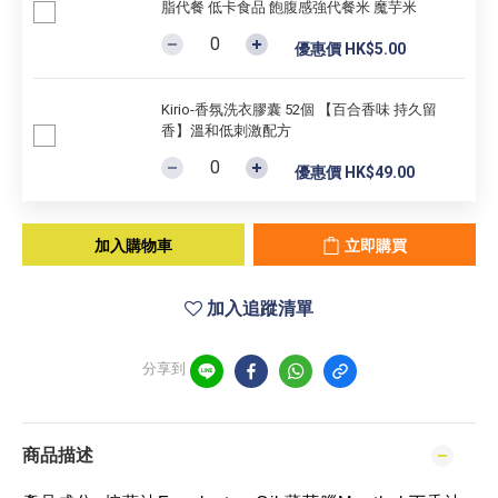
脂代餐 低卡食品 飽腹感強代餐米 魔芋米
優惠價 HK$5.00
Kirio-香氛洗衣膠囊 52個 【百合香味 持久留
香】溫和低刺激配方
優惠價 HK$49.00
加入購物車
立即購買
加入追蹤清單
分享到
商品描述