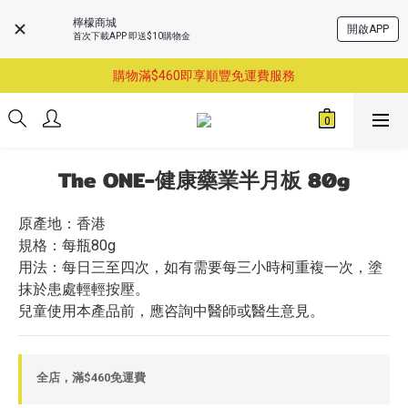
檸檬商城
開啟APP
首次下載APP 即送$10購物金
購物滿$460即享順豐免運費服務
購物滿$460即享順豐免運費服務
已支持葵涌門市自取服務-請先預約
購物滿$460即享順豐免運費服務
The ONE-健康藥業半月板 80g
原產地：香港 
規格：每瓶80g 
用法：每日三至四次，如有需要每三小時柯重複一次，塗
抹於患處輕輕按壓。
兒童使用本產品前，應咨詢中醫師或醫生意見。
全店，滿$460免運費