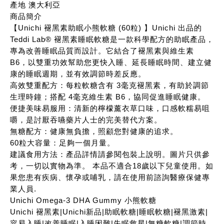
產地 澳大利亞
商品簡介
【Unichi 褪黑素助眠小熊軟糖 (60粒) 】Unichi 出品的
Teddi Lab® 褪黑素睡眠軟糖是一款科學配方的助眠產品，
專為改善睡眠品質而設計。它結合了褪黑素與維生素
B6，以雙重功效幫助您更快入睡、延長睡眠時間、建立健
康的睡眠週期，並有效調節時差反應。
高效雙重配方：每粒軟糖含有 3毫克褪黑素，有助於調節
生理時鐘；搭配 4毫克維生素 B6，協同促進睡眠健康。
便捷美味易服用：清新的檸檬薰衣草口味，口感軟糯易咀
嚼，是討厭吞嚥藥片人士的完美替代方案。
無糖配方：健康無負擔，照顧您對健康的追求。
60粒大容量：足夠一個月量。
建議食用方法：產品詳情請參閱包裝上說明。圖片只供參
考，一切以實物為準。 本品不適合18歲以下兒童使用。如
果您患有疾病、懷孕或哺乳，請在使用前諮詢醫療保健專
業人員.
Unichi Omega-3 DHA Gummy 小熊軟糖
Unichi 褪黑素|Unichi新品|助眠軟糖|睡眠軟糖|褪黑激素|
容易入睡|改善睡眠|入睡困難|失眠救星|無糖軟糖|調節時