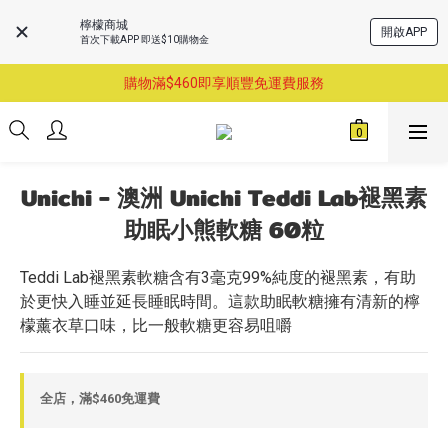
檸檬商城
開啟APP
首次下載APP 即送$10購物金
購物滿$460即享順豐免運費服務
購物滿$460即享順豐免運費服務
已支持葵涌門市自取服務-請先預約
購物滿$460即享順豐免運費服務
Unichi - 澳洲 Unichi Teddi Lab褪黑素
助眠小熊軟糖 60粒
Teddi Lab褪黑素軟糖含有3毫克99%純度的褪黑素，有助
於更快入睡並延長睡眠時間。這款助眠軟糖擁有清新的檸
檬薰衣草口味，比一般軟糖更容易咀嚼
全店，滿$460免運費