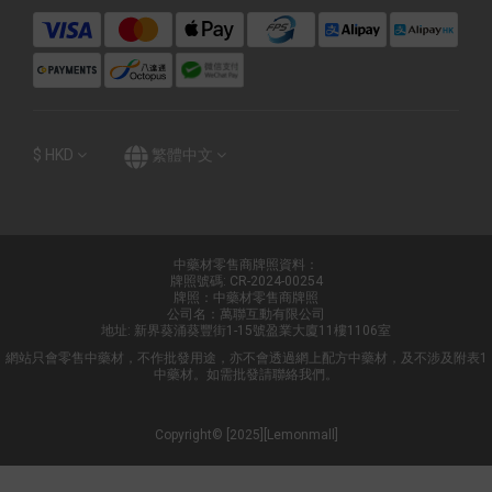
$
HKD
繁體中文
中藥材零售商牌照資料：
牌照號碼: CR-2024-00254
牌照：中藥材零售商牌照
公司名：萬聯互動有限公司
地址: 新界葵涌葵豐街1-15號盈業大廈11樓1106室
網站只會零售中藥材，不作批發用途，亦不會透過網上配方中藥材，及不涉及附表1
中藥材。如需批發請聯絡我們。
Copyright© [2025][Lemonmall]