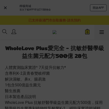
檸檬商城
開啟APP
首次下載APP 即送$10購物金
購物滿$460即享順豐免運費服務
已支持葵涌門市自取服務-請先預約
購物滿$460即享順豐免運費服務
購物滿$460即享順豐免運費服務
WholeLove Plus愛完全 - 抗敏舒醫學級
益生菌元配方500億 28包
人體實測臨床實證^ 7天提升抗敏力*
含專利K-2及青春雙岐桿菌
解決濕敏、鼻x、腸易激
1包含500億益生菌元
醫生推薦
日本製造產品說明
WholeLove Plus 抗敏舒醫學級益生菌元配方500億，採用
醫學級益生菌專利植物性乳酸菌K-2，經臨床實證能減輕