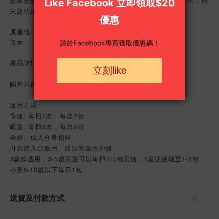
效果更顯著。本產品經日本百年藥廠調配，具有抗酸抗熱技術，粉
末超幼細，直達腸道，容易吸收
原產地
日本
產品詳情請參閱包裝上說明。
圖片只供參考，一切以實物為準。
服用方法:
保健: 每日1次，每次2包
嚴重: 每日2次，每次2包
孕婦、成人分量相同
可直接入口服用、或以室溫水沖服
3歲起適用，3-5歲兒童可以每日1/3包開始，1星期後增至1/2包
小童6-12歲以下每日1包
送貨及付款方式