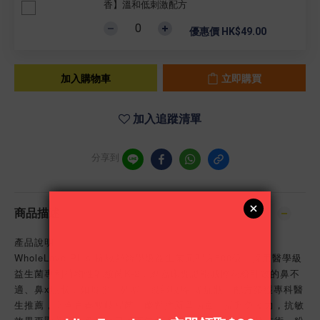
香】溫和低刺激配方
優惠價 HK$49.00
加入購物車
立即購買
加入追蹤清單
分享到
商品描述
產品說明
WholeLove Plus 抗敏舒醫學級益生菌元配方500億，採用醫學級
益生菌專利植物性乳酸菌K-2，經臨床實證能減輕花粉引致的鼻不
適、鼻x症狀，如噴嚏、鼻塞、眼部痕癢 等症狀。配方榮獲專科醫
生推薦，富含青春雙歧桿菌，能對抗新型病毒，提升免疫力，抗敏