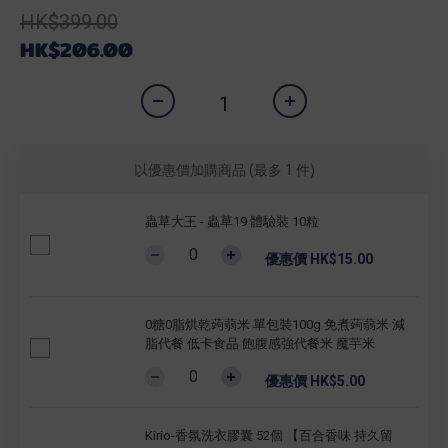
HK$399.00
HK$206.00
以優惠價加購商品
(最多 1 件)
蟲草大王 - 蟲草19 體驗裝 10粒
優惠價 HK$15.00
0糖0脂烘乾蒟蒻米 單包裝100g 免煮蒟蒻米 減
脂代餐 低卡食品 飽腹感強代餐米 魔芋米
優惠價 HK$5.00
Kirio-香氛洗衣膠囊 52個 【百合香味 持久留