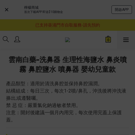
檸檬商城
開啟APP
首次下載APP 即送$10購物金
購物滿$460即享順豐免運費服務
已支持葵涌門市自取服務-請先預約
購物滿$460即享順豐免運費服務
購物滿$460即享順豐免運費服務
雲南白藥-洗鼻器 生理性海鹽水 鼻炎噴
霧 鼻腔鹽水 噴鼻器 嬰幼兒童款
產品類型：適用於清洗鼻腔並保持鼻腔濕潤。
結構組成：每日三次，每次1-2噴/鼻孔，沖洗後將沖洗液
擤出;或遵醫囑。
禁 忌 症：嚴重氯化鈉過敏者禁用。
注意：開封後建議一個月內用完，每次使用完蓋上保護
蓋。