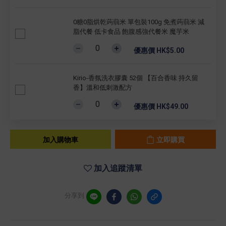
0糖0脂烘乾蒟蒻米 單包裝100g 免煮蒟蒻米 減
脂代餐 低卡食品 飽腹感強代餐米 魔芋米
優惠價 HK$5.00
Kirio-香氛洗衣膠囊 52個 【百合香味 持久留
香】溫和低刺激配方
優惠價 HK$49.00
加入購物車
立即購買
加入追蹤清單
分享到