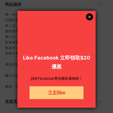
商品描述
第一步:
打開防塵蓋，先對空氣按壓感受噴射力道
第二步:
讓頭部呈45度角後仰
第三步:
對著兩個鼻孔內的外側連續按壓1秒
第四步:
用紙巾擦除鼻分泌物及多餘液體
產品詳情請參閱包裝上說明。
圖片只供參考，一切以實物為準。
產地：中國
送貨及付款方式