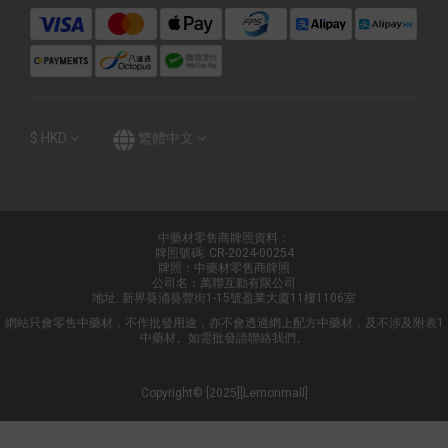
$
HKD
繁體中文
中藥材零售商牌照資料：
牌照號碼: CR-2024-00254
牌照：中藥材零售商牌照
公司名：萬聯互動有限公司
地址: 新界葵涌葵豐街1-15號盈業大廈11樓1106室
網站只會零售中藥材，不作批發用途，亦不會透過網上配方中藥材，及不涉及附表1
中藥材。如需批發請聯絡我們。
Copyright© [2025][Lemonmall]
立即購買