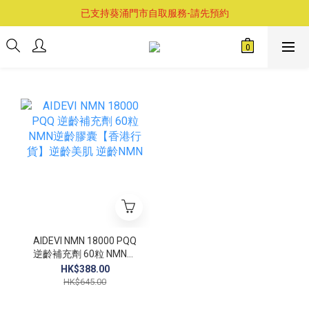
購物滿$460即享順豐免運費服務
已支持葵涌門市自取服務-請先預約
購物滿$460即享順豐免運費服務
AIDEVI NMN 18000 PQQ
逆齡補充劑 60粒 NMN逆
齡膠囊【香港行貨】逆齡
HK$388.00
美肌 逆齡NMN
HK$645.00