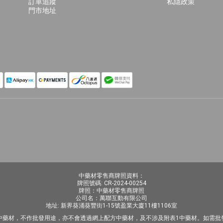
訂單追蹤
私隱政策
門市地址
中藥材零售商牌照資料：
牌照號碼: CR-2024-00254
牌照：中藥材零售商牌照
公司名：萬聯互動有限公司
地址: 新界葵涌葵豐街1-15號盈業大廈11樓1106室
中藥材，不作批發用途，亦不會透過網上配方中藥材，及不涉及附表1中藥材。如需批