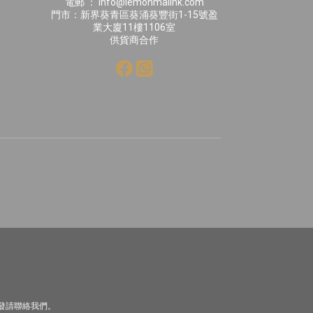
電郵 ： info@lemonmallhk.com
門市：新界葵青區葵涌葵豐街1-15號盈
業大廈11樓1106室
供貨商合作
發請聯絡我們。