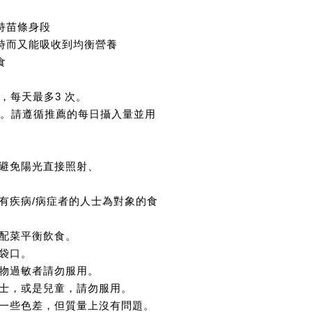
持苗條身段
同時而又能吸收到均衡營養
食
)，每天最多3 次。
 劑。請遵循推薦的每日攝入量並用
避免陽光直接照射、
有疾病/病症者的人士為對象的食
配菜平衡飲食。
袋口。
物過敏者請勿服用。
士，或是兒童，請勿服用。
一些色差，但質量上沒有問題。