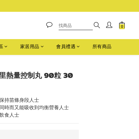
區
家居用品
會員禮遇
所有商品
卡路里熱量控制丸 90粒 30
保持苗條身段人士
同時而又能吸收到均衡營養人士
飲食人士