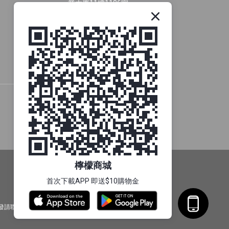
業大廈11樓1106室
供貨商合作
檸檬商城
首次下載APP 即送$10購物金
發請聯絡我們。