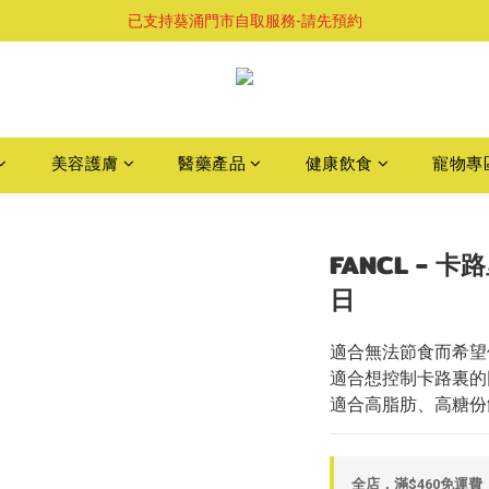
購物滿$460即享順豐免運費服務
已支持葵涌門市自取服務-請先預約
購物滿$460即享順豐免運費服務
美容護膚
醫藥產品
健康飲食
寵物專
FANCL - 
日
適合無法節食而希望
適合想控制卡路裏的
適合高脂肪、高糖份
全店，滿$460免運費