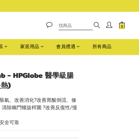
區
家居用品
會員禮遇
所有商品
立即購買
ab - HPGlobe 醫學級腸
炎熱)
脹氣、改善消化?改善胃酸倒流、修
清除幽門螺旋桿菌 ?改善反復性/慢
安全可靠