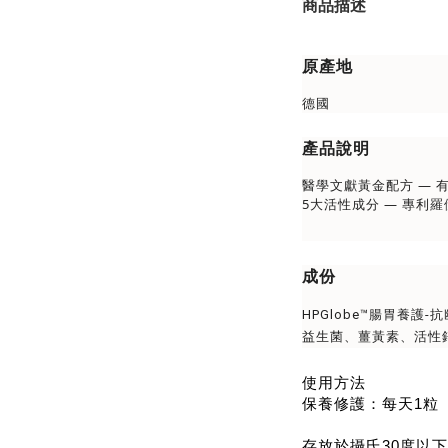
商品描述
原產地
德國
產品說明
醫學文獻黃金配方 —
5大活性成分 — 專利
成份
HPGlobe™腸胃養護-
益生菌、薑黃素、活性鋅
使用方法
保養修護：每天1粒
存放於攝氏30度以