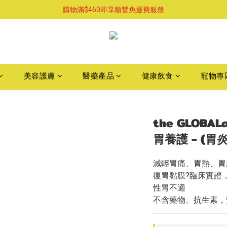
購物滿$460即享順豐免運費服務
購物滿$460即享順豐免運費服務
已支持葵涌門市自取服務-請先預約
購物滿$460即享順豐免運費服務
美容護膚
醫藥產品
健康飲食
寵物專
the GLOBAL
胃養護 - (胃
減輕胃痛、胃熱、胃
復胃黏膜?臨床實證，
性胃不適
不含藥物、抗生素，