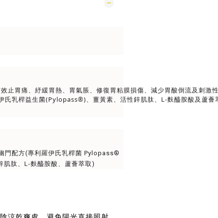
 有效止胃痛、紓緩胃熱、胃氣脹、修復胃粘膜損傷、減少胃酸倒流及刺激
羅伊氏乳桿益生菌(Pylopass®)、薑黃素、活性鋅肌肽、L-麩醯胺酸及
抗幽門配方(專利羅伊氏乳桿菌 Pylopass®
肌肽、L-麩醯胺酸、蘆薈萃取)
下陰涼乾爽處，避免陽光直接照射。