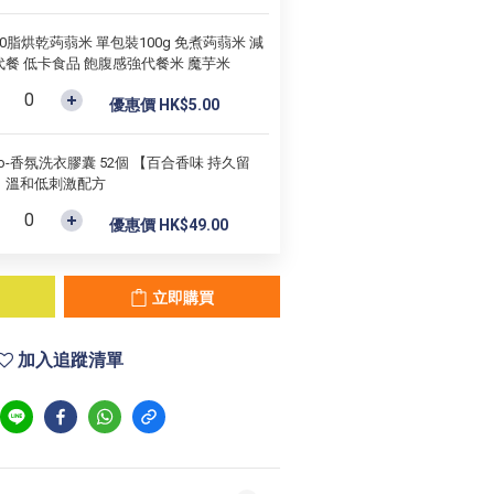
0脂烘乾蒟蒻米 單包裝100g 免煮蒟蒻米 減
代餐 低卡食品 飽腹感強代餐米 魔芋米
優惠價 HK$5.00
rio-香氛洗衣膠囊 52個 【百合香味 持久留
】溫和低刺激配方
優惠價 HK$49.00
立即購買
加入追蹤清單