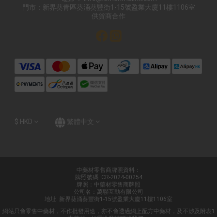
門市：新界葵青區葵涌葵豐街1-15號盈業大廈11樓1106室
供貨商合作
$
HKD
繁體中文
中藥材零售商牌照資料：
牌照號碼: CR-2024-00254
牌照：中藥材零售商牌照
公司名：萬聯互動有限公司
地址: 新界葵涌葵豐街1-15號盈業大廈11樓1106室
網站只會零售中藥材，不作批發用途，亦不會透過網上配方中藥材，及不涉及附表1