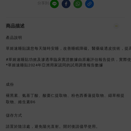
分享到
商品描述
產品說明
草姬速睡貼讓您每天隨時安睡，改善睡眠障礙。醫藥級透皮技術，提
#草姬速睡貼功效及滲透率臨床實證數據由原廠評估報告提供，實際
*草姬速睡貼2024年亞洲用家認同的試用調查報告數據
成份
褪黑素、氨基丁酸、酸棗仁提取物、粉色西番蓮提取物、纈草根提
取物、維生素B6
儲存方式
請置於陰涼處，避免陽光直射。開封後請儘早使用。