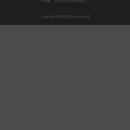
中藥材。如需批發請聯絡我們。
Copyright© [2025][Lemonmall]