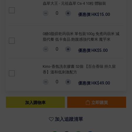
蟲草大王 - 元祖蟲草 Cs-4 10粒 體驗裝
優惠價 HK$15.00
0糖0脂烘乾蒟蒻米 單包裝100g 免煮蒟蒻米 減
脂代餐 低卡食品 飽腹感強代餐米 魔芋米
優惠價 HK$5.00
Kirio-香氛洗衣膠囊 52個 【百合香味 持久留
香】溫和低刺激配方
優惠價 HK$49.00
加入購物車
立即購買
加入追蹤清單