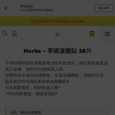
檸檬商城
開啟APP
購物滿$460即享順豐免運費服務
首次下載APP 即送$10購物金
已支持葵涌門市自取服務-請先預約
購物滿$460即享順豐免運費服務
購物滿$460即享順豐免運費服務
Herbs - 草姬速睡貼 18片
子彈頭專利技術承載多種活性有效成份，能以最快速度滲
透入皮膚，做到10分鐘快速入眠
控釋技術令成份持續釋放，促進深層睡眠，深睡到天亮
臨床實證93%測試者有效改善睡眠#
95%用家實證，有助快速入睡*
100%用家實證，睡眠更穩定*
全店，滿$460免運費