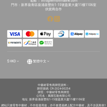
電郵 ： info@lemonmallhk.com
門市：新界葵青區葵涌葵豐街1-15號盈業大廈11樓1106室
供貨商合作
$
HKD
繁體中文
中藥材零售商牌照資料：
牌照號碼: CR-2024-00254
牌照：中藥材零售商牌照
公司名：萬聯互動有限公司
地址: 新界葵涌葵豐街1-15號盈業大廈11樓1106室
網站只會零售中藥材，不作批發用途，亦不會透過網上配方中藥材，及不涉及附表1