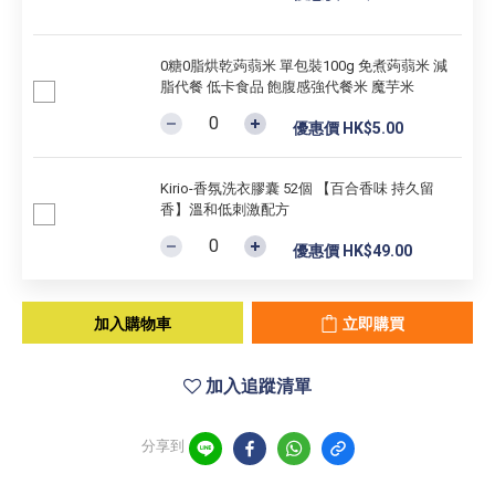
0糖0脂烘乾蒟蒻米 單包裝100g 免煮蒟蒻米 減
脂代餐 低卡食品 飽腹感強代餐米 魔芋米
優惠價 HK$5.00
Kirio-香氛洗衣膠囊 52個 【百合香味 持久留
香】溫和低刺激配方
優惠價 HK$49.00
加入購物車
立即購買
加入追蹤清單
分享到