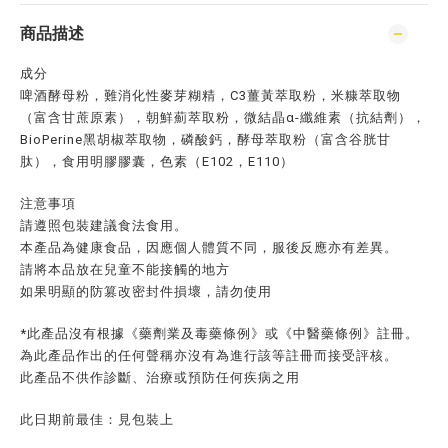
商品描述
成分
啤酒酵母粉，難消化性麥芽糊精，C3薑黃萃取粉，米糠萃取物
（富含甘蔗原素），朝鮮薊萃取粉，微結晶α-纖維素（抗結劑），
BioPerine黑胡椒萃取物，磷酸鈣，酵母萃取粉（富含谷胱甘
肽），食用明膠膠囊，色素（E102，E110）
注意事項
請遵照包裝建議食法食用。
本產品為健康食品，因應個人體質不同，服後反應亦有差異。
請將本品放在兒童不能接觸的地方
如果明顯的防篡改密封件損壞，請勿使用
*此產品沒有根據《藥劑業及毒藥條例》或《中醫藥條例》註冊。
為此產品作出的任何聲稱亦沒有為進行該等註冊而接受評核。
此產品不供作診斷、治療或預防任何疾病之用
此日期前最佳：見包裝上