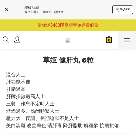
檸檬商城
開啟APP
首次下載APP 即送$10購物金
購物滿$460即享順豐免運費服務
購物滿$460即享順豐免運費服務
已支持葵涌門市自取服務-請先預約
購物滿$460即享順豐免運費服務
草姬 健肝丸 6粒
適合人士:
肝功能不佳
肝脂過高
肝酵指數過高人士
三餐、作息不定時人士
煙酒過多、應酬頻繁人士
壓力大、夜訓、長期睡眠不足人士
美白淡斑 改善膚色 清肝毒 降肝脂肪 解宿醉 抗病抗倦