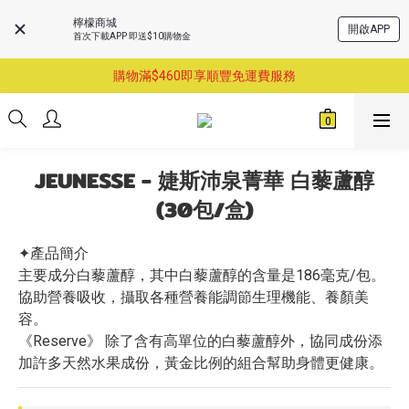
檸檬商城
開啟APP
首次下載APP 即送$10購物金
購物滿$460即享順豐免運費服務
購物滿$460即享順豐免運費服務
已支持葵涌門市自取服務-請先預約
購物滿$460即享順豐免運費服務
JEUNESSE - 婕斯沛泉菁華 白藜蘆醇
(30包/盒)
✦產品簡介
主要成分白藜蘆醇，其中白藜蘆醇的含量是186毫克/包。
協助營養吸收，攝取各種營養能調節生理機能、養顏美
容。
《Reserve》 除了含有高單位的白藜蘆醇外，協同成份添
加許多天然水果成份，黃金比例的組合幫助身體更健康。