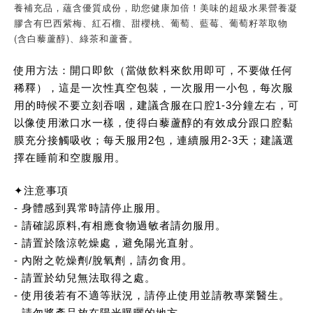
養補充品，蘊含優質成份，助您健康加倍！美味的超級水果營養凝
膠含有巴西紫梅、紅石榴、甜櫻桃、葡萄、藍莓、葡萄籽萃取物
(含白藜蘆醇)、綠茶和蘆薈。
使用方法：開口即飲（當做飲料來飲用即可，不要做任何
稀釋），這是一次性真空包裝，一次服用一小包，每次服
用的時候不要立刻吞咽，建議含服在口腔1-3分鐘左右，可
以像使用漱口水一樣，使得白藜蘆醇的有效成分跟口腔黏
膜充分接觸吸收；每天服用2包，連續服用2-3天；建議選
擇在睡前和空腹服用。
✦注意事項
- 身體感到異常時請停止服用。
- 請確認原料,有相應食物過敏者請勿服用。
- 請置於陰涼乾燥處，避免陽光直射。
- 內附之乾燥劑/脫氧劑，請勿食用。
- 請置於幼兒無法取得之處。
- 使用後若有不適等狀況，請停止使用並請教專業醫生。
- 請勿將產品放在陽光曝曬的地方。