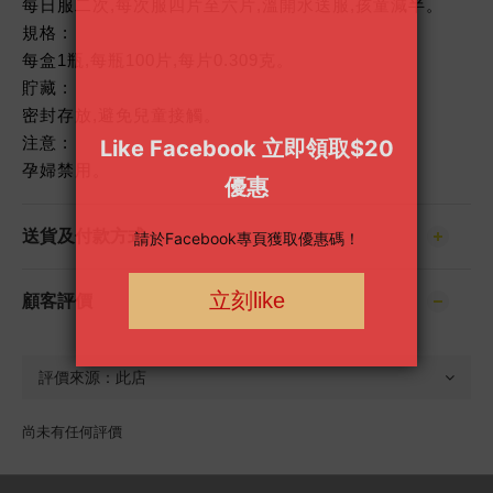
每日服二次,每次服四片至六片,溫開水送服,孩童減半。
規格 :
每盒1瓶,每瓶100片,每片0.309克。
貯藏 :
密封存放,避免兒童接觸。
注意 :
孕婦禁用。
送貨及付款方式
顧客評價
尚未有任何評價