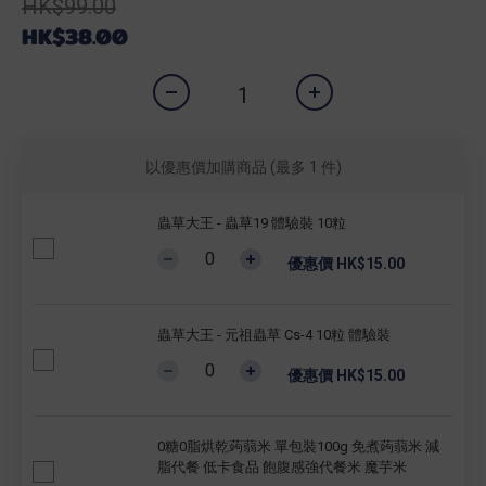
HK$99.00
HK$38.00
以優惠價加購商品
(最多 1 件)
蟲草大王 - 蟲草19 體驗裝 10粒
優惠價 HK$15.00
蟲草大王 - 元祖蟲草 Cs-4 10粒 體驗裝
優惠價 HK$15.00
0糖0脂烘乾蒟蒻米 單包裝100g 免煮蒟蒻米 減
脂代餐 低卡食品 飽腹感強代餐米 魔芋米