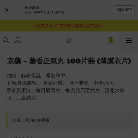
檸檬商城
開啟APP
首次下載APP 即送$10購物金
購物滿$460即享順豐免運費服務
已支持葵涌門市自取服務-請先預約
購物滿$460即享順豐免運費服務
購物滿$460即享順豐免運費服務
京藥 - 藿香正氣丸 100片裝 (薄膜衣片)
功能：解表化濕，理氣和中。
主治:暑濕感冒、 夏令外感、 嘔吐泄瀉、中暑頭痛。
用量及用法：每日服兩次，每次服四至六片，溫開水送
服，兒童減半。
全店，滿$460免運費