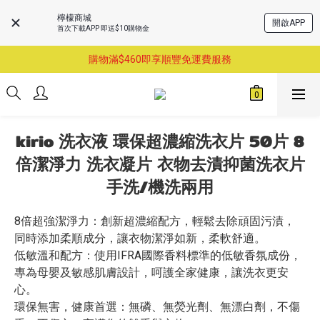
檸檬商城
開啟APP
首次下載APP 即送$10購物金
購物滿$460即享順豐免運費服務
購物滿$460即享順豐免運費服務
已支持葵涌門市自取服務-請先預約
購物滿$460即享順豐免運費服務
kirio 洗衣液 環保超濃縮洗衣片 50片 8
倍潔淨力 洗衣凝片 衣物去漬抑菌洗衣片
手洗/機洗兩用
8倍超強潔淨力：創新超濃縮配方，輕鬆去除頑固污漬，
同時添加柔順成分，讓衣物潔淨如新，柔軟舒適。
低敏溫和配方：使用IFRA國際香料標準的低敏香氛成份，
專為母嬰及敏感肌膚設計，呵護全家健康，讓洗衣更安
心。
環保無害，健康首選：無磷、無熒光劑、無漂白劑，不傷