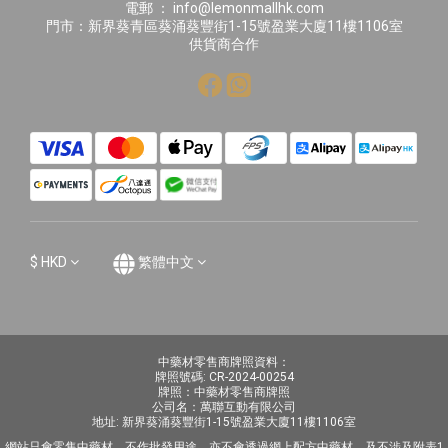
電郵 ： info@lemonmallhk.com
門市：新界葵青區葵涌葵豐街1-15號盈業大廈11樓1106室
供貨商合作
$
HKD
繁體中文
中藥材零售商牌照資料：
牌照號碼: CR-2024-00254
牌照：中藥材零售商牌照
公司名：萬聯互動有限公司
地址: 新界葵涌葵豐街1-15號盈業大廈11樓1106室
網站只會零售中藥材，不作批發用途，亦不會透過網上配方中藥材，及不涉及附表1