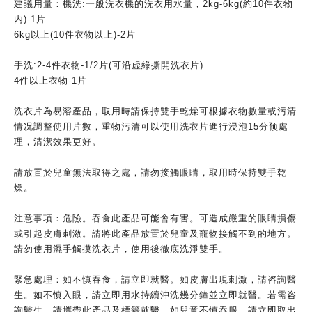
建議用量：機洗:一般洗衣機的洗衣用水量，2kg-6kg(約10件衣物
内)-1片
6kg以上(10件衣物以上)-2片
手洗:2-4件衣物-1/2片(可沿虚綠撕開洗衣片)
4件以上衣物-1片
洗衣片為易溶產品，取用時請保持雙手乾燥可根據衣物數量或污清
情况調整使用片數，重物污清可以使用洗衣片進行浸泡15分预處
理，清潔效果更好。
請放置於兒童無法取得之處，請勿接觸眼睛，取用時保持雙手乾
燥。
注意事項：危險。吞食此產品可能會有害。可造成嚴重的眼睛損傷
或引起皮膚刺激。請將此產品放置於兒童及寵物接觸不到的地方。
請勿使用濕手觸摸洗衣片，使用後徹底洗淨雙手。
緊急處理：如不慎吞食，請立即就醫。如皮膚出現刺激，請咨詢醫
生。如不慎入眼，請立即用水持續沖洗幾分鐘並立即就醫。若需咨
詢醫生，請攜帶此產品及標籤就醫。如兒童不慎吞服，請立即取出