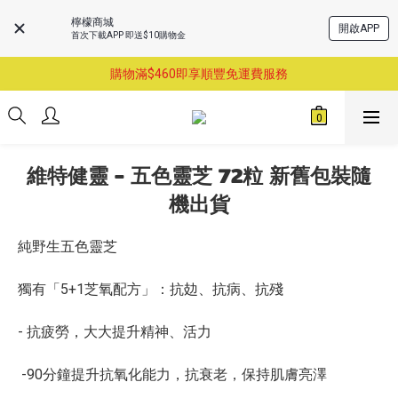
檸檬商城
開啟APP
首次下載APP 即送$10購物金
購物滿$460即享順豐免運費服務
購物滿$460即享順豐免運費服務
已支持葵涌門市自取服務-請先預約
購物滿$460即享順豐免運費服務
維特健靈 - 五色靈芝 72粒 新舊包裝隨
機出貨
純野生五色靈芝
獨有「5+1芝氧配方」：抗攰、抗病、抗殘
- 抗疲勞，大大提升精神、活力
 -90分鐘提升抗氧化能力，抗衰老，保持肌膚亮澤