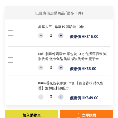
以優惠價加購商品
(最多 1 件)
蟲草大王 - 蟲草19 體驗裝 10粒
優惠價 HK$15.00
0糖0脂烘乾蒟蒻米 單包裝100g 免煮蒟蒻米 減
脂代餐 低卡食品 飽腹感強代餐米 魔芋米
優惠價 HK$5.00
Kirio-香氛洗衣膠囊 52個 【百合香味 持久留
香】溫和低刺激配方
優惠價 HK$49.00
加入購物車
立即購買