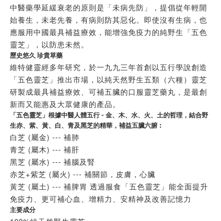
中醫藥學延緩衰老的原則是「未病先防」，提倡從年輕開
始養生，未老先養，有病則防其惡化。即使沒有生病，也
應服用中國最具補益療效，能增強免疫力的純野生「五色
靈芝」，以防患未然。
歷史悠久 珍貴草藥
維特健靈經多年研究，於一九九三年首創以五行學說創造
「五色靈芝」推出市場，以純天然野生五類（六種）靈芝
研製成最具補益療效、可補五臟的口服靈芝藥丸，是最創
新而又能惠及大眾健康的產品。
「五色靈芝」根據中醫人體五行 - 金、木、水、火、土的哲理，結合野
生赤、紫、黃、白、青及黑芝的精華，補益五臟六腑︰
白芝 (屬金) --- 補肺
青芝 (屬木) --- 補肝
黑芝 (屬水) --- 補腦及腎
赤芝+紫芝 (屬火) --- 補關節，皮膚，心臟
黃芝 (屬土) --- 補脾胃 透過服食「五色靈芝」能全面提升
免疫力、更可補心血、增精力、安精神及改善記憶力
主要成分