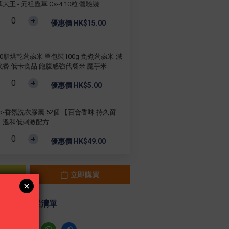
大王 - 元祖蟲草 Cs-4 10粒 體驗裝
優惠價 HK$15.00
0脂烘乾蒟蒻米 單包裝100g 免煮蒟蒻米 減
代餐 低卡食品 飽腹感強代餐米 魔芋米
優惠價 HK$5.00
rio-香氛洗衣膠囊 52個 【百合香味 持久留
】溫和低刺激配方
優惠價 HK$49.00
立即購買
加入追蹤清單