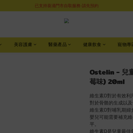
購物滿$460即享順豐免運費服務
已支持葵涌門市自取服務-請先預約
購物滿$460即享順豐免運費服務
美容護膚
醫藥產品
健康飲食
寵物專
Ostelin -
莓味) 20ml
維生素D對於有效利
對於骨骼的生成以及
維生素D對哺乳期婦
嬰兒可能需要補充維
平。
維生素D是兒童最佳