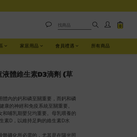
區
家居用品
會員禮遇
所有商品
立即購買
 兒童液體維生素D3滴劑 (草
用體內的鈣和磷至關重要，而鈣和磷
健康的神經和免疫系統至關重要。
女和哺乳期嬰兒均重要。母乳喂養的
生素D，以維持足夠的維生素D水
骨骼礦化所必需的，尤其是在陽光照