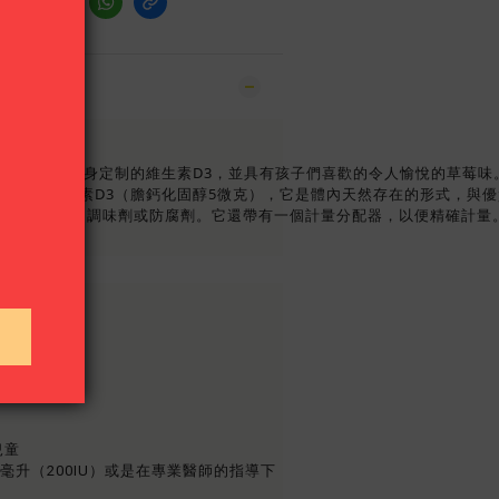
維生素D3，提供量身定制的維生素D3，並具有孩子們喜歡的令人愉悅的草
供200IU的維生素D3（膽鈣化固醇5微克），它是體內天然存在的形式，
有人造色素，調味劑或防腐劑。它還帶有一個計量分配器，以便精確計量
U）/0.5mL
兒童
5毫升（200IU）或是在專業醫師的指導下