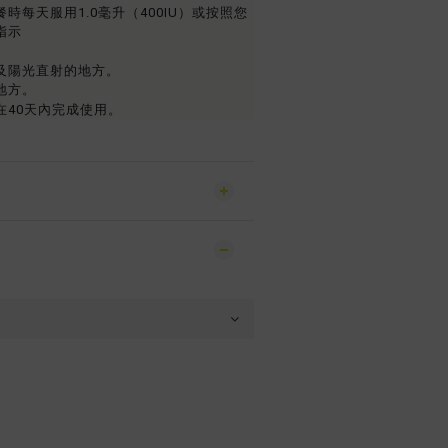
時每天服用1.0毫升（400IU）或按照您
指示
及陽光直射的地方。
地方。
在40天內完成使用。