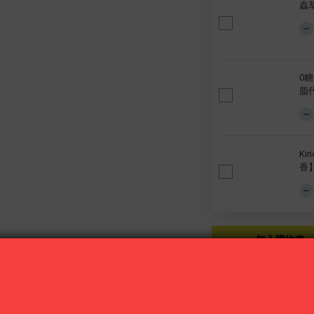
蟲草
0糖
脂
Ki
香
加入購物車
分享到