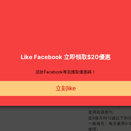
商品描述
產品說明
Ostelin兒童液體
每0.5ml小劑量可提
它不含添加的糖，也沒
成份
膽鈣化醇 5 微克 （200I
使用方法
使用前請搖勻。
從6個月到12歲以下的
一般補充：每天服用0.
使用。