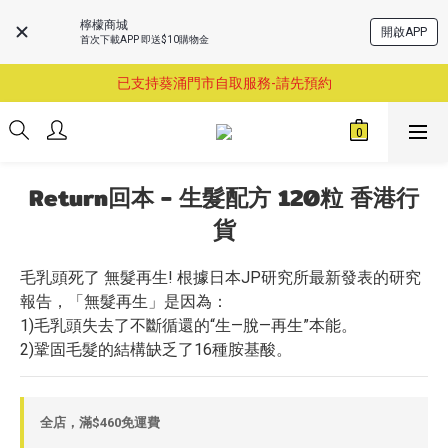
檸檬商城
開啟APP
首次下載APP 即送$10購物金
購物滿$460即享順豐免運費服務
已支持葵涌門市自取服務-請先預約
購物滿$460即享順豐免運費服務
購物滿$460即享順豐免運費服務
Return回本 - 生髮配方 120粒 香港行
貨
毛乳頭死了 無髮再生! 根據日本JP研究所最新發表的研究
報告，「無髮再生」是因為：
1)毛乳頭失去了不斷循還的“生—脫—再生”本能。
2)鞏固毛髮的結構缺乏了16種胺基酸。
全店，滿$460免運費