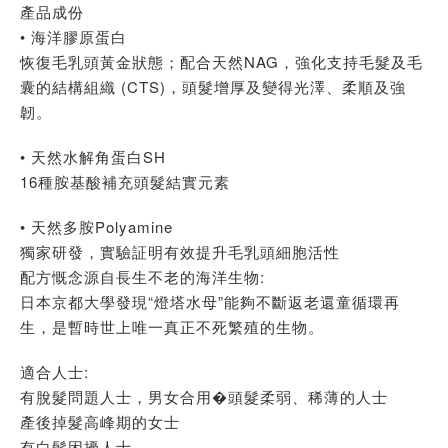
產品成份
• 海洋膠原蛋白
恢復毛乳頭黃金狀態；配合天然NAG，強化支持毛髮及毛
囊的結構組織 (CTS)，頭髮增厚及變得光澤、柔順及強
韌。
• 天然水解角蛋白SH
16種胺基酸補充頭髮結實元素
• 天然多胺Polyamine
獨家研發，實驗証明有效提升毛乳頭細胞活性
配方慨念源自長生不老的海洋生物:
日本京都大學發現“燈塔水母”能夠不斷返老還童循環再
生，是暫時世上唯一真正不死繁殖的生物。
適合人士:
有脫髮問題人士，男女合用�頭髮柔弱、稀薄的人士
產後掉髮高峰期的女士
有白髮困擾人士