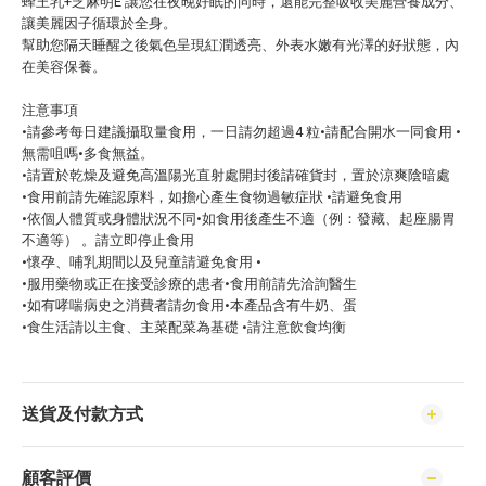
蜂王乳+芝麻明E 讓您在夜晚好眠的同時，還能完整吸收美麗營養成分、
讓美麗因子循環於全身。
幫助您隔天睡醒之後氣色呈現紅潤透亮、外表水嫩有光澤的好狀態，內
在美容保養。
注意事項
•請參考每日建議攝取量食用，一日請勿超過4 粒•請配合開水一同食用 •
無需咀嗎•多食無益。
•請置於乾燥及避免高溫陽光直射處開封後請確貨封，置於涼爽陰暗處
•食用前請先確認原料，如擔心產生食物過敏症狀 •請避免食用
•依個人體質或身體狀況不同•如食用後產生不適（例：發藏、起座腸胃
不適等） 。請立即停止食用
•懷孕、哺乳期間以及兒童請避免食用 •
•服用藥物或正在接受診療的患者•食用前請先洽詢醫生
•如有哮喘病史之消費者請勿食用•本產品含有牛奶、蛋
•食生活請以主食、主菜配菜為基礎 •請注意飲食均衡
送貨及付款方式
顧客評價