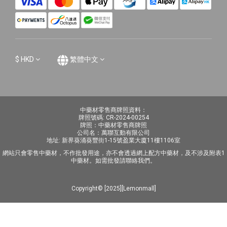
$
HKD
繁體中文
中藥材零售商牌照資料：
牌照號碼: CR-2024-00254
牌照：中藥材零售商牌照
公司名：萬聯互動有限公司
地址: 新界葵涌葵豐街1-15號盈業大廈11樓1106室
網站只會零售中藥材，不作批發用途，亦不會透過網上配方中藥材，及不涉及附表1
中藥材。如需批發請聯絡我們。
Copyright© [2025][Lemonmall]
立即購買