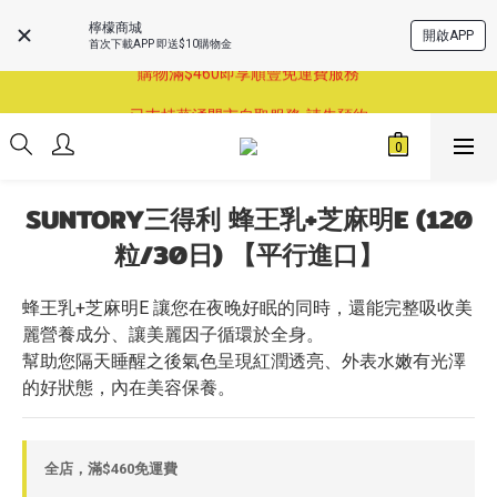
檸檬商城
開啟APP
首次下載APP 即送$10購物金
購物滿$460即享順豐免運費服務
購物滿$460即享順豐免運費服務
已支持葵涌門市自取服務-請先預約
購物滿$460即享順豐免運費服務
SUNTORY三得利 蜂王乳+芝麻明E (120
粒/30日) 【平行進口】
蜂王乳+芝麻明E 讓您在夜晚好眠的同時，還能完整吸收美
麗營養成分、讓美麗因子循環於全身。
幫助您隔天睡醒之後氣色呈現紅潤透亮、外表水嫩有光澤
的好狀態，內在美容保養。
全店，滿$460免運費