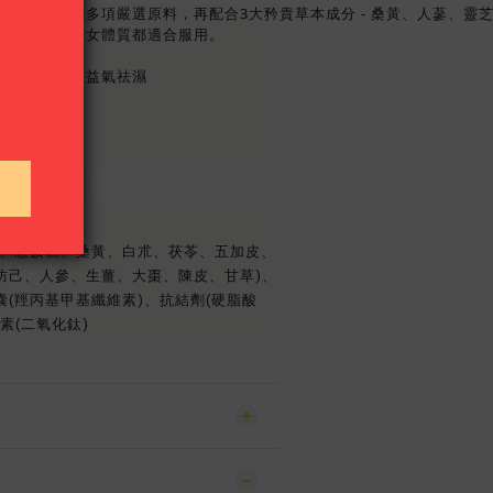
為基礎，加味多項嚴選原料，再配合3大矜貴草本成分 - 桑黃、人蔘、
虛濕重」，男女體質都適合服用。
比例配方
體水液平衡，益氣祛濕
芪、薏苡仁、桑黃、白朮、茯苓、五加皮、
防己、人參、生薑、大棗、陳皮、甘草)、
(羥丙基甲基纖維素)、抗結劑(硬脂酸
素(二氧化鈦)