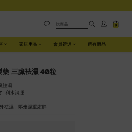
區
家居用品
會員禮遇
所有商品
立即購買
華製藥 三臟袪濕 40粒
三臟祛濕
 . 利水消腫
外祛濕，驅走濕重虛胖