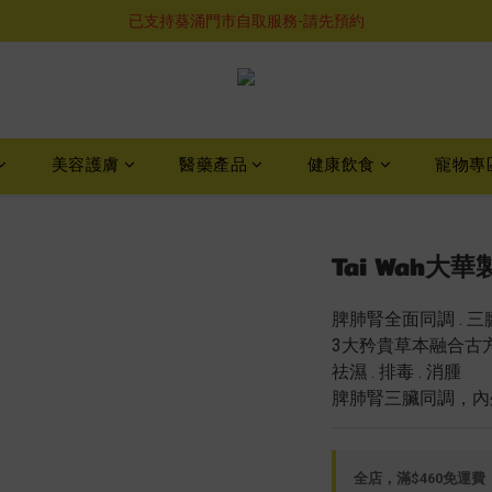
購物滿$460即享順豐免運費服務
已支持葵涌門市自取服務-請先預約
購物滿$460即享順豐免運費服務
美容護膚
醫藥產品
健康飲食
寵物專
Tai Wah⼤
脾肺腎全面同調 . 
3大矜貴草本融合古方
祛濕 . 排毒 . 消腫
脾肺腎三臟同調，內
全店，滿$460免運費