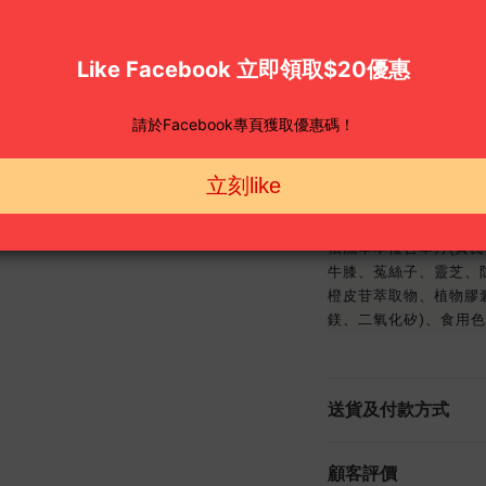
以古方「防己黃芪湯」
體質，從根源改善「脾
16種珍貴草本 . 黃金
三臟同調，全面促進身
「肺」加強水分排出
「脾」改善水分運水
「腎」提高水分代謝
成份
祛濕草本複合萃方(黃
牛膝、菟絲子、靈芝、
橙皮苷萃取物、植物膠囊
鎂、二氧化矽)、食用色
送貨及付款方式
顧客評價