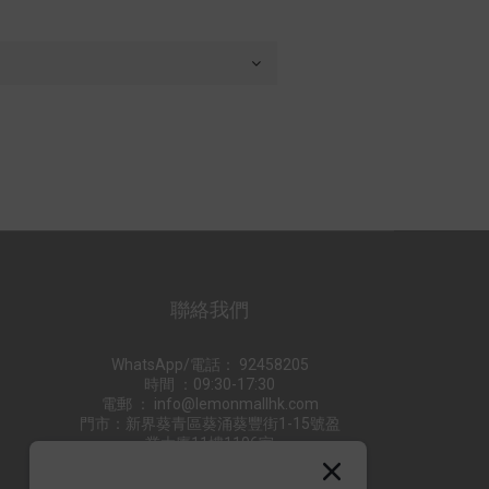
聯絡我們
WhatsApp/電話： 92458205
時間 ：09:30-17:30
電郵 ： info@lemonmallhk.com
門市：新界葵青區葵涌葵豐街1-15號盈
業大廈11樓1106室
供貨商合作