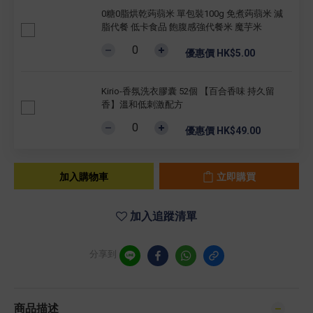
0糖0脂烘乾蒟蒻米 單包裝100g 免煮蒟蒻米 減
脂代餐 低卡食品 飽腹感強代餐米 魔芋米
優惠價 HK$5.00
Kirio-香氛洗衣膠囊 52個 【百合香味 持久留
香】溫和低刺激配方
優惠價 HK$49.00
加入購物車
立即購買
加入追蹤清單
分享到
商品描述