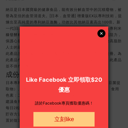
納豆是日本國寶級的健康食品，能有效分解血管中的沉積廢物，被
譽為至佳的血管清道夫。[日本．血管通] 增量版EX以專利技術，提
煉出至高純度的專利納豆激酶，功效比其他納豆素高出100倍。新
一代[日本 ．血管通]增量版EX，納豆激酶增量20%，再配合專利米
糠發酵精華，能更快速暢通血管、改善血液循環、減少血流阻力，
保護心腦血管健康。是希望改善血管不暢、三高及經常進食高脂肪
人士的最佳保健食品。
此產品沒有根據《藥劑業及毒藥條例》或《中醫藥條例》註冊。為
此產品作出的任何聲稱亦沒有為進行該等註冊而接受評核。此產品
並不供作診斷、治療或預防任何疾病之用。
成份
日本專利納豆激酶、CELABI0°-F(糊精、米糠、大豆發酵納豆菌提
取物）、(輔料：微晶纖維素、明膠丶硬脂酸鈣、二氧化硅、食用
色素：二氧化鈦、E124及E133）。本產品含豆類製品。
建議食用方法
每日2粒，餐後以溫水送服。
貯存方法:
置於陰涼乾燥處及兒童不可觸及之地方。