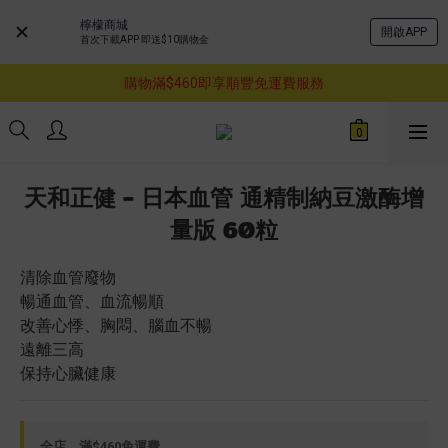
檸檬商城
開啟APP
首次下載APP 即送$10購物金
購物滿$460即享順豐免運費服務
購物滿$460即享順豐免運費服務
已支持葵涌門市自取服務-請先預約
購物滿$460即享順豐免運費服務
天和正健 - 日本血管 通精制納豆激酶增
量版 60粒
清除血管廢物
暢通血管、血流暢順
改善心悸、胸悶、腦血不暢
遠離三高
保持心臟健康
全店，滿$460免運費