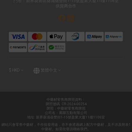
門市：新界葵青區葵涌葵豐街1-15號盈業大廈11樓1106室
供貨商合作
$
HKD
繁體中文
中藥材零售商牌照資料：
牌照號碼: CR-2024-00254
牌照：中藥材零售商牌照
公司名：萬聯互動有限公司
地址: 新界葵涌葵豐街1-15號盈業大廈11樓1106室
網站只會零售中藥材，不作批發用途，亦不會透過網上配方中藥材，及不涉及附表1
中藥材。如需批發請聯絡我們。