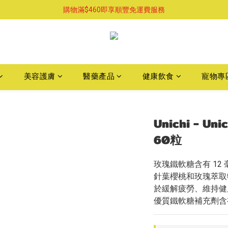
購物滿$460即享順豐免運費服務
已支持葵涌門市自取服務-請先預約
購物滿$460即享順豐免運費服務
美容護膚
醫藥產品
健康飲食
寵物專
Unichi - U
60粒
玫瑰鐵軟糖含有 12
針葉櫻桃和玫瑰萃取
於緩解疲勞、維持健
優質鐵軟糖補充劑含