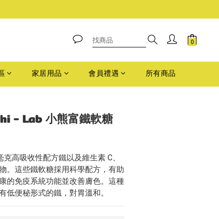
區
家居用品
會員禮遇
所有商品
立即購買
nichi - Lab 小熊富鐵軟糖
 毫克高吸收性配方鐵以及維生素 C、
物。這些鐵軟糖採用科學配方，有助
康的免疫系統功能並改善膚色。這種
有低便秘形式的鐵，對胃溫和。