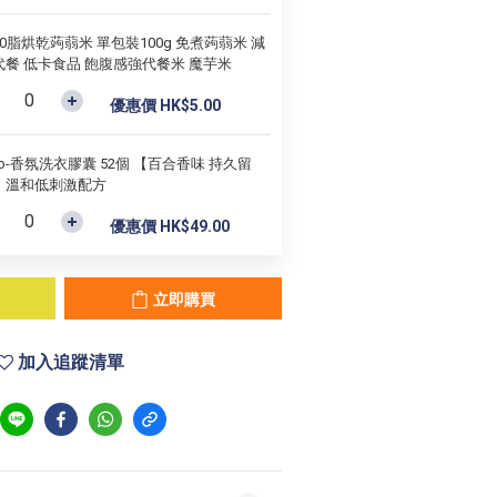
0脂烘乾蒟蒻米 單包裝100g 免煮蒟蒻米 減
代餐 低卡食品 飽腹感強代餐米 魔芋米
優惠價 HK$5.00
rio-香氛洗衣膠囊 52個 【百合香味 持久留
】溫和低刺激配方
優惠價 HK$49.00
立即購買
加入追蹤清單