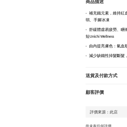
商品描述
·
補充鐵元素，維持紅
弱、手腳冰凍
·
舒緩體虛易疲勞、睏
短Unichi Wellness
·
由內提亮膚色：氣血
·
減少缺鐵性掉髮斷髮
送貨及付款方式
顧客評價
尚未有任何評價