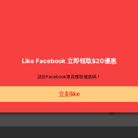
潤和-艾草竹酢足貼 排毒足貼 [20貼]
HK$65.00
HK$99.00
1