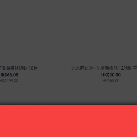
研美超吸祛濕貼 10片
北京同仁堂 - 艾草頸椎貼 12貼裝 
HK$66.00
HK$30.00
HK$199.00
HK$65.00