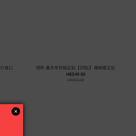
平行進口
潤和-薰衣草舒眠足貼【20貼】 睡眠暖足貼
HK$49.00
HK$65.00