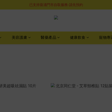
購物滿$460即享順豐免運費服務
已支持葵涌門市自取服務-請先預約
購物滿$460即享順豐免運費服務
美容護膚
醫藥產品
健康飲食
寵物專