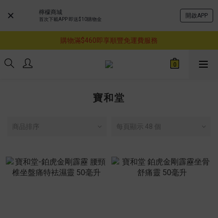
檸檬商城
開啟APP
首次下載APP 即送$10購物金
購物滿$460即享順豐免運費服務
購物滿$460即享順豐免運費服務
已支持葵涌門市自取服務-請先預約
購物滿$460即享順豐免運費服務
寶和堂
商品排序
每頁顯示 48 個