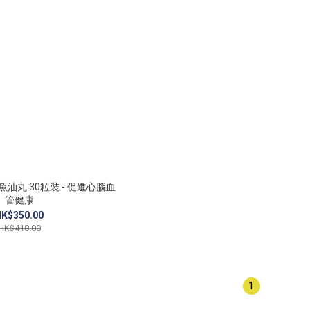
3魚油丸 30粒裝 - 促進心腦血
管健康
K$350.00
HK$410.00
1