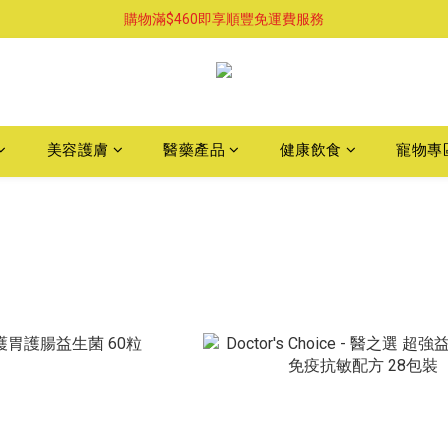
購物滿$460即享順豐免運費服務
購物滿$460即享順豐免運費服務
已支持葵涌門市自取服務-請先預約
購物滿$460即享順豐免運費服務
美容護膚
醫藥產品
健康飲食
寵物專