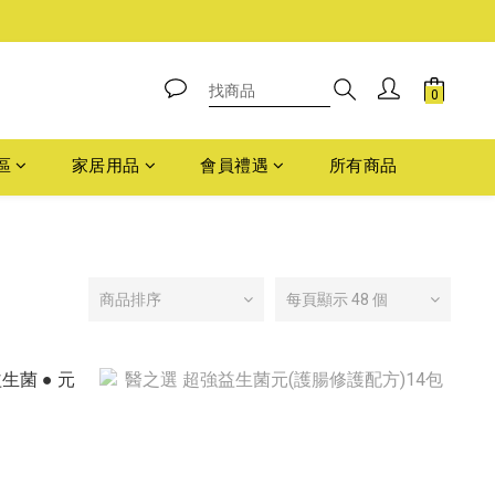
區
家居用品
會員禮遇
所有商品
商品排序
每頁顯示 48 個