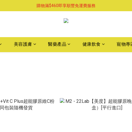
購物滿$460即享順豐免運費服務
購物滿$460即享順豐免運費服務
已支持葵涌門市自取服務-請先預約
購物滿$460即享順豐免運費服務
美容護膚
醫藥產品
健康飲食
寵物專