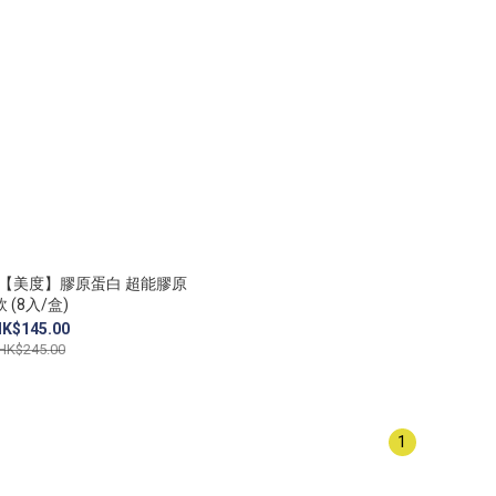
Lab【美度】膠原蛋白 超能膠原
飲 (8入/盒)
K$145.00
HK$245.00
1