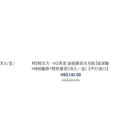
(8入/盒）
M2輕次方 - m2美度 超能膠原水光飲 [玻尿酸
+神經醯胺+雙胜膠原] (8入／盒)【平行進口】
HK$143.00
HK$239.00