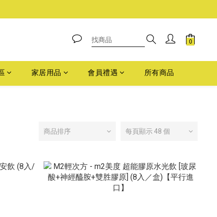
區
家居用品
會員禮遇
所有商品
商品排序
每頁顯示 48 個