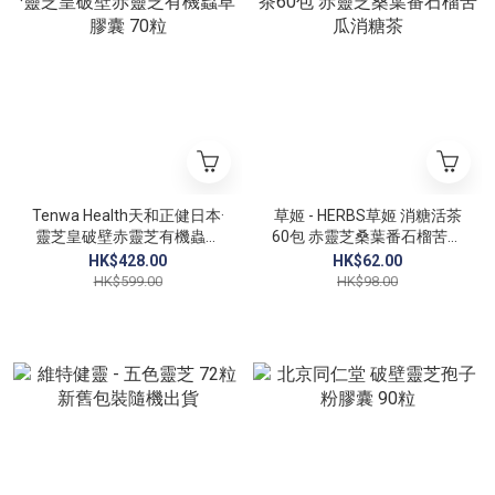
Tenwa Health天和正健日本·
草姬 - HERBS草姬 消糖活茶
靈芝皇破壁赤靈芝有機蟲草
60包 赤靈芝桑葉番石榴苦瓜
膠囊 70粒
消糖茶
HK$428.00
HK$62.00
HK$599.00
HK$98.00